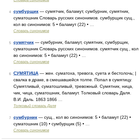
Словарь синонимов
сумбурщик
— сумятчик, баламут, сумбурник, сумятник,
4
суматошник Словарь русских синонимов. сумбурщик сущ.,
кол во синонимов: 5 • баламут (22) • …
Словарь синонимов
сумятчик
— сумбурник, баламут, сумятник, сумбурщик,
5
суматошник Словарь русских синонимов. сумятчик сущ., кол
во синонимов: 5 • баламут (22) • …
Словарь синонимов
СУМЯТИЦА
— жен. суматоха, тревога, суета и бестолочь; |
6
свалка в драке, в смешавшейся толпе. Попал в сумятицу.
Сумятливый, суматошливый, тревожный. Сумятник, ница,
чик, чица, суматошник, баламут. Толковый словарь Даля.
В.И. Даль. 1863 1866 …
Толковый словарь Даля
сумбурник
— сущ., кол во синонимов: 5 • баламут (22) •
7
суматошник (10) • сумбурщик (5) • …
Словарь синонимов