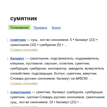
сумятник
Толкование
Перевод
Книги
сумятник
— сущ., кол во синонимов: 5 • баламут (22) •
1
суматошник (10) • сумбурник (5) • …
Словарь синонимов
баламут
— суматошник, подстрекатель, подзуживатель,
2
кляузник, пустомеля, смутьян, сплетник, сумятчик,
сумбурщик, сумбурник, инспиратор, заводила, возмутитель
спокойствия, подговорщик, болтун, сумятник, взмутчик
Словарь русских синонимов. баламут см.&#8230; …
Словарь синонимов
суматошник
— сумятчик, баламут, сумбурник, сумбурщик,
3
сумятник, суетник Словарь русских синонимов. суматошник
сущ., кол во синонимов: 10 • баламут (22) • …